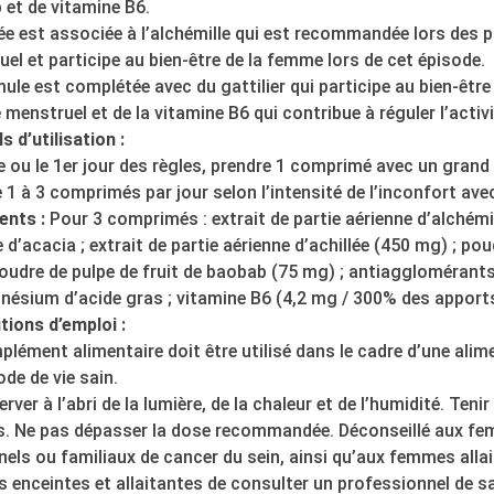
et de vitamine B6.
lée est associée à l’alchémille qui est recommandée lors des 
el et participe au bien-être de la femme lors de cet épisode.
ule est complétée avec du gattilier qui participe au bien-êtr
e menstruel et de la vitamine B6 qui contribue à réguler l’acti
s d’utilisation :
le ou le 1er jour des règles, prendre 1 comprimé avec un grand 
 1 à 3 comprimés par jour selon l’intensité de l’inconfort ave
ents :
Pour 3 comprimés : extrait de partie aérienne d’alchémi
’acacia ; extrait de partie aérienne d’achillée (450 mg) ; poud
oudre de pulpe de fruit de baobab (75 mg) ; antiagglomérants 
nésium d’acide gras ; vitamine B6 (4,2 mg / 300% des apports
tions d’emploi :
lément alimentaire doit être utilisé dans le cadre d’une alime
de de vie sain.
rver à l’abri de la lumière, de la chaleur et de l’humidité. Ten
s. Ne pas dépasser la dose recommandée. Déconseillé aux f
els ou familiaux de cancer du sein, ainsi qu’aux femmes alla
enceintes et allaitantes de consulter un professionnel de s