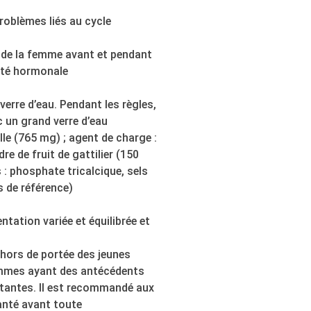
problèmes liés au cycle
e de la femme avant et pendant
vité hormonale
verre d’eau. Pendant les règles,
c un grand verre d’eau
lle (765 mg) ; agent de charge :
re de fruit de gattilier (150
: phosphate tricalcique, sels
 de référence)
ntation variée et équilibrée et
ir hors de portée des jeunes
emmes ayant des antécédents
itantes. Il est recommandé aux
anté avant toute