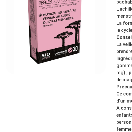
baobab 
L’achil
menstru
La form
le cycl
Conseil
La veil
prendre
Ingrédi
gomme d
mg) ; p
de mag
Précau
Ce comp
d’un mo
A conse
enfant
personn
femmes 