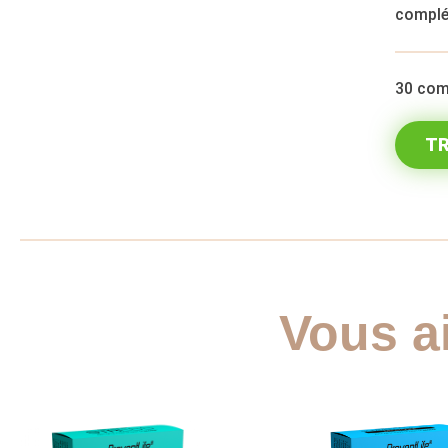
complé
30 com
TR
Vous a