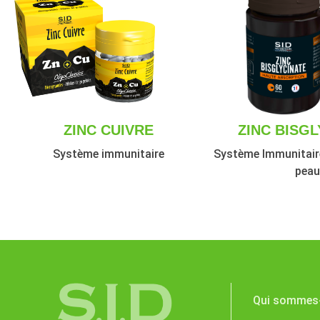
ZINC CUIVRE
ZINC BISGL
Système immunitaire
Système Immunitaire
pea
Qui sommes