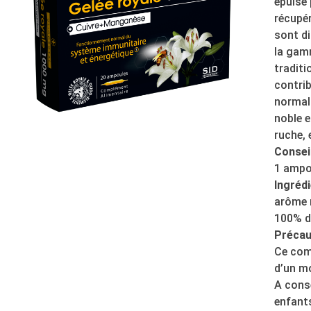
épuise 
récupér
sont di
la gamm
traditi
contri
normal.
noble e
ruche, 
Conseil
1 ampou
Ingrédi
arôme n
100% d
Précau
Ce comp
d’un mo
A conse
enfant