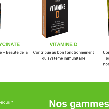
YCINATE
VITAMINE D
 – Beauté de la
Contribue au bon fonctionnement
Con
u
du système immunitaire
p
nor
Nos gammes 
-nous ?