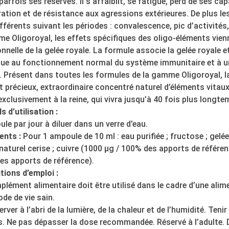
parfois ses réserves. Il s’affaiblit, se fatigue, perd de ses ca
ation et de résistance aux agressions extérieures. De plus l
fférents suivant les périodes : convalescence, pic d’activités
e Oligoroyal, les effets spécifiques des oligo-éléments vienn
onnelle de la gelée royale. La formule associe la gelée royale 
bue au fonctionnement normal du système immunitaire et à 
 Présent dans toutes les formules de la gamme Oligoroyal, la
t précieux, extraordinaire concentré naturel d’éléments vitaux.
exclusivement à la reine, qui vivra jusqu’à 40 fois plus longte
s d’utilisation :
le par jour à diluer dans un verre d’eau.
ents :
Pour 1 ampoule de 10 ml : eau purifiée ; fructose ; gelée 
aturel cerise ; cuivre (1000 µg / 100% des apports de référe
es apports de référence).
tions d’emploi :
lément alimentaire doit être utilisé dans le cadre d’une alime
de de vie sain.
rver à l’abri de la lumière, de la chaleur et de l’humidité. Ten
s. Ne pas dépasser la dose recommandée. Réservé à l’adulte.