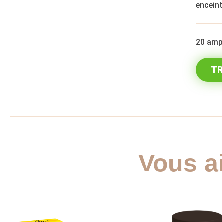
enceint
20 amp
TR
Vous a