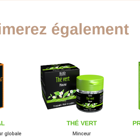
imerez également
AL
THÉ VERT
P
r globale
Minceur