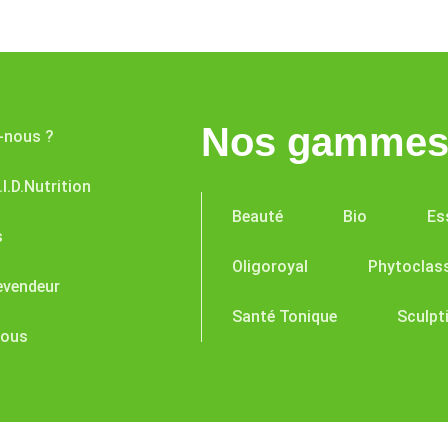
Nos gammes 
-nous ?
I.D.Nutrition
Beauté
Bio
Es
s
Oligoroyal
Phytoclas
evendeur
Santé Tonique
Sculpt
nous