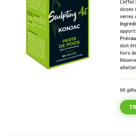
L’effet
doses d
verres 
Ingrédi
apports
Précau
doit êt
hors de
Réservé
allait
60 gélu
TR