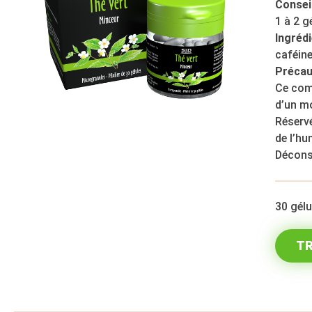
Conseil
1 à 2 g
Ingrédi
caféin
Précau
Ce comp
d’un mo
Réservé
de l’hu
Déconse
30 gél
TR