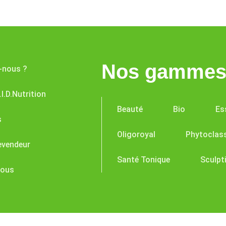
Nos gammes 
-nous ?
I.D.Nutrition
Beauté
Bio
Es
s
Oligoroyal
Phytoclas
evendeur
Santé Tonique
Sculpt
nous