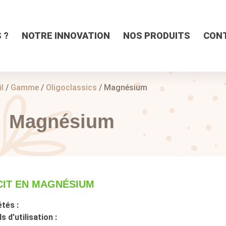
 ?
NOTRE INNOVATION
NOS PRODUITS
CON
l
/
Gamme
/
Oligoclassics
/ Magnésium
Magnésium
CIT EN MAGNÉSIUM
tés :
s d’utilisation :