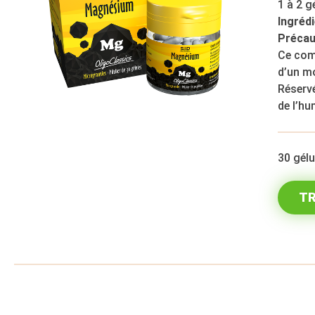
1 à 2 g
Ingrédi
Précau
Ce comp
d’un mo
Réservé
de l’hu
30 gél
TR